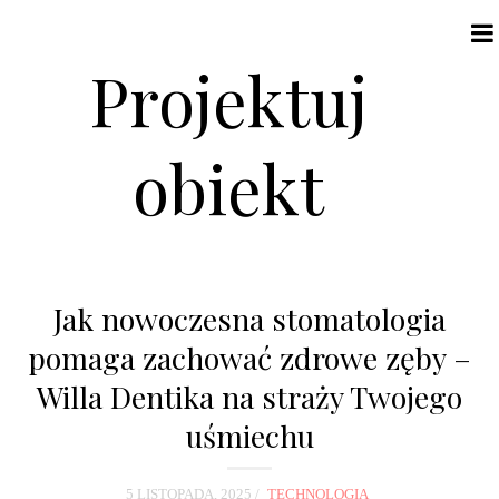
Projektuj
obiekt
N
a
Jak nowoczesna stomatologia
v
pomaga zachować zdrowe zęby –
i
Willa Dentika na straży Twojego
g
a
uśmiechu
t
i
5 LISTOPADA, 2025
TECHNOLOGIA