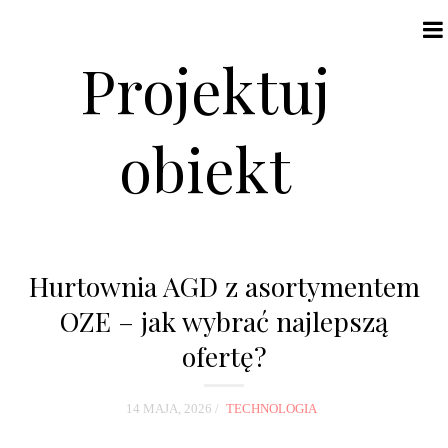
Projektuj
obiekt
N
a
Hurtownia AGD z asortymentem
v
OZE – jak wybrać najlepszą
i
ofertę?
g
a
t
14 MAJA, 2026
TECHNOLOGIA
i