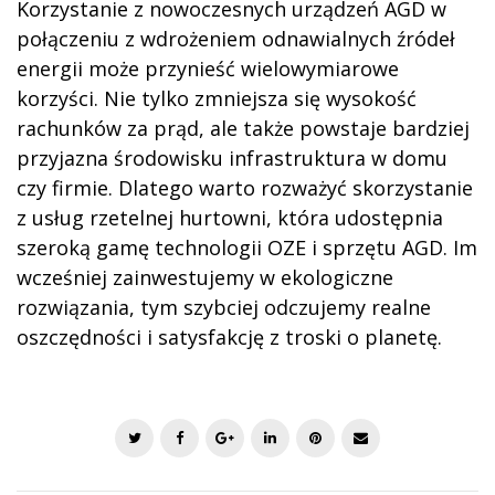
Korzystanie z nowoczesnych urządzeń AGD w
połączeniu z wdrożeniem odnawialnych źródeł
energii może przynieść wielowymiarowe
korzyści. Nie tylko zmniejsza się wysokość
rachunków za prąd, ale także powstaje bardziej
przyjazna środowisku infrastruktura w domu
czy firmie. Dlatego warto rozważyć skorzystanie
z usług rzetelnej hurtowni, która udostępnia
szeroką gamę technologii OZE i sprzętu AGD. Im
wcześniej zainwestujemy w ekologiczne
rozwiązania, tym szybciej odczujemy realne
oszczędności i satysfakcję z troski o planetę.
T
F
G
L
P
E
w
a
o
i
i
m
i
c
o
n
n
a