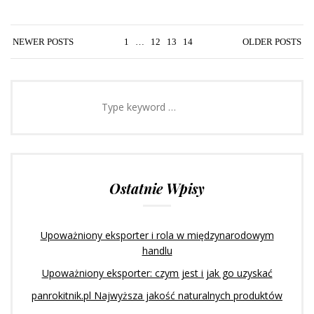
STRONICOWANIE
NEWER POSTS
1
…
12
13
14
OLDER POSTS
WPISÓW
Ostatnie Wpisy
Upoważniony eksporter i rola w międzynarodowym
handlu
Upoważniony eksporter: czym jest i jak go uzyskać
panrokitnik.pl Najwyższa jakość naturalnych produktów