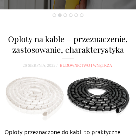
o
n
2
1
3
4
5
6
Oploty na kable – przeznaczenie,
zastosowanie, charakterystyka
26 SIERPNIA, 2022
BUDOWNICTWO I WNĘTRZA
Oploty przeznaczone do kabli to praktyczne