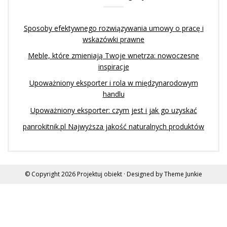
Sposoby efektywnego rozwiązywania umowy o pracę i
wskazówki prawne
Meble, które zmieniają Twoje wnętrza: nowoczesne
inspiracje
Upoważniony eksporter i rola w międzynarodowym
handlu
Upoważniony eksporter: czym jest i jak go uzyskać
panrokitnik.pl Najwyższa jakość naturalnych produktów
© Copyright 2026
Projektuj obiekt
· Designed by
Theme Junkie