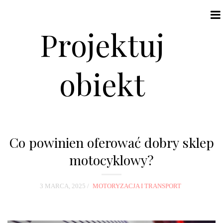
Projektuj
obiekt
N
a
Co powinien oferować dobry sklep
v
motocyklowy?
i
g
3 MARCA, 2025
MOTORYZACJA I TRANSPORT
a
t
i