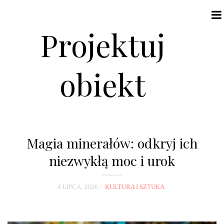
Projektuj
obiekt
N
a
Magia minerałów: odkryj ich
v
niezwykłą moc i urok
i
g
4 LIPCA, 2026
KULTURA I SZTUKA
a
t
i