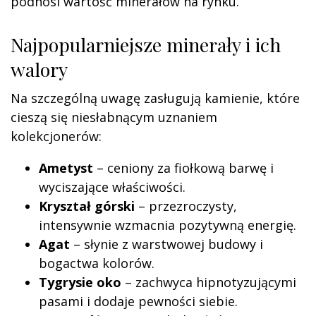
podnosi wartość minerałów na rynku.
Najpopularniejsze minerały i ich
walory
Na szczególną uwagę zasługują kamienie, które
cieszą się niesłabnącym uznaniem
kolekcjonerów:
Ametyst
– ceniony za fiołkową barwę i
wyciszające właściwości.
Kryształ górski
– przezroczysty,
intensywnie wzmacnia pozytywną energię.
Agat
– słynie z warstwowej budowy i
bogactwa kolorów.
Tygrysie oko
– zachwyca hipnotyzującymi
pasami i dodaje pewności siebie.