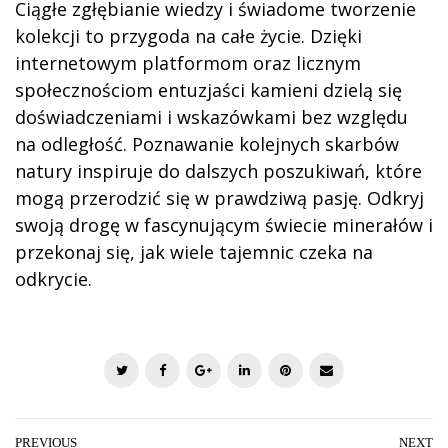
Ciągłe zgłębianie wiedzy i świadome tworzenie
kolekcji to przygoda na całe życie. Dzięki
internetowym platformom oraz licznym
społecznościom entuzjaści kamieni dzielą się
doświadczeniami i wskazówkami bez względu
na odległość. Poznawanie kolejnych skarbów
natury inspiruje do dalszych poszukiwań, które
mogą przerodzić się w prawdziwą pasję. Odkryj
swoją drogę w fascynującym świecie minerałów i
przekonaj się, jak wiele tajemnic czeka na
odkrycie.
T
F
G
L
P
E
w
a
o
i
i
m
i
c
o
n
n
a
t
e
g
k
t
i
PREVIOUS
NEXT