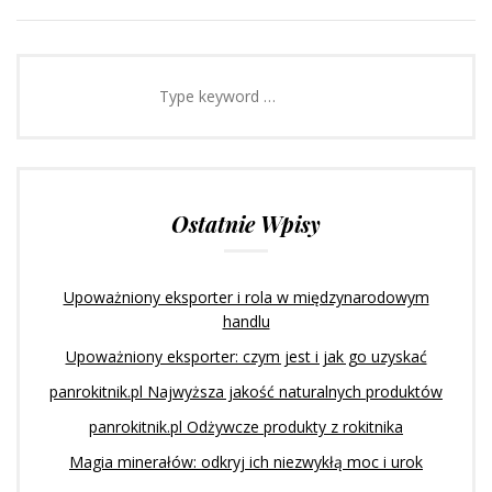
t
b
l
e
e
l
e
o
e
d
r
r
o
+
I
e
k
n
s
t
Ostatnie Wpisy
Upoważniony eksporter i rola w międzynarodowym
handlu
Upoważniony eksporter: czym jest i jak go uzyskać
panrokitnik.pl Najwyższa jakość naturalnych produktów
panrokitnik.pl Odżywcze produkty z rokitnika
Magia minerałów: odkryj ich niezwykłą moc i urok