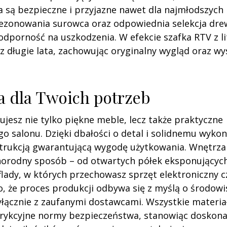
są bezpieczne i przyjazne nawet dla najmłodszych
ezonowania surowca oraz odpowiednia selekcja dr
odporność na uszkodzenia. W efekcie szafka RTV z l
ez długie lata, zachowując oryginalny wygląd oraz w
a dla Twoich potrzeb
kujesz nie tylko piękne meble, lecz także praktyczne
 salonu. Dzięki dbałości o detal i solidnemu wykon
nstrukcją gwarantującą wygodę użytkowania. Wnętrza
orodny sposób – od otwartych półek eksponującyc
lady, w których przechowasz sprzęt elektroniczny c
to, że proces produkcji odbywa się z myślą o środowi
yłącznie z zaufanymi dostawcami. Wszystkie materia
strykcyjne normy bezpieczeństwa, stanowiąc doskona