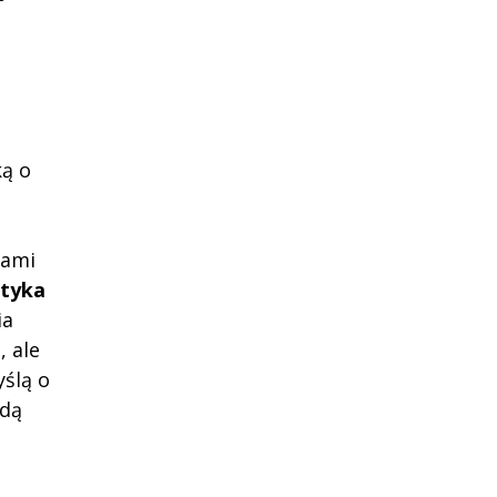
ką o
cami
etyka
ia
, ale
yślą o
żdą