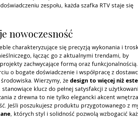
doświadczeniu zespołu, każda szafka RTV staje się
uje nowoczesność
ble charakteryzujące się precyzją wykonania i tros
ieślniczego, łącząc go z aktualnymi trendami, by
rojekty zachwycające formą oraz funkcjonalnością.
rciu o bogate doświadczenie i współpracę z dostaw
a środowiska. Wierzymy, że
design to więcej niż est
, stanowiące klucz do pełnej satysfakcji z użytkowan
ania z drewna to nie tylko elegancki akcent wnętrza
ość. Jeśli poszukujesz produktu przygotowanego z m
iane
, których styl i solidność pozwolą wzbogacić ka