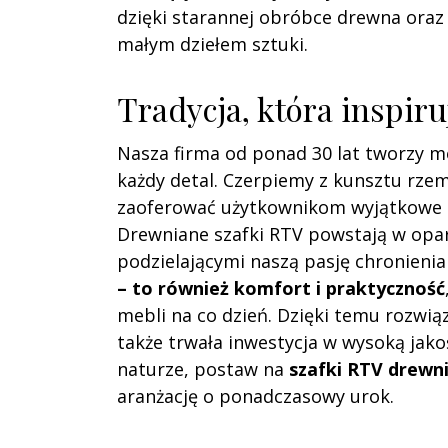
dzięki starannej obróbce drewna oraz 
małym dziełem sztuki.
Tradycja, która inspir
Nasza firma od ponad 30 lat tworzy me
każdy detal. Czerpiemy z kunsztu rzem
zaoferować użytkownikom wyjątkowe p
Drewniane szafki RTV powstają w opa
podzielającymi naszą pasję chronieni
– to również komfort i praktyczność
mebli na co dzień. Dzięki temu rozwiąz
także trwała inwestycja w wysoką jak
naturze, postaw na
szafki RTV drewn
aranżację o ponadczasowy urok.