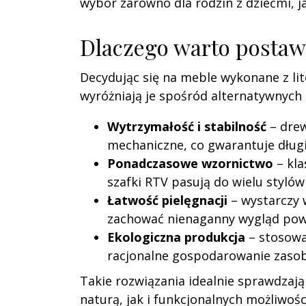
wybór zarówno dla rodzin z dziećmi, j
Dlaczego warto postaw
Decydując się na meble wykonane z lit
wyróżniają je spośród alternatywnych
Wytrzymałość i stabilność
– drew
mechaniczne, co gwarantuje długi
Ponadczasowe wzornictwo
– kla
szafki RTV pasują do wielu stylów
Łatwość pielęgnacji
– wystarczy w
zachować nienaganny wygląd powi
Ekologiczna produkcja
– stosowa
racjonalne gospodarowanie zasob
Takie rozwiązania idealnie sprawdzają
naturą, jak i funkcjonalnych możliwo