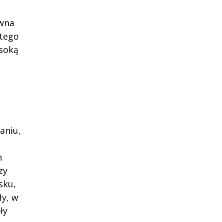
ewna
itego
ysoką
aniu,
h
zy
sku,
ły, w
ły