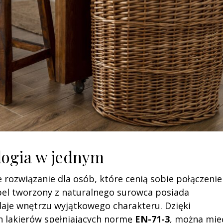
logia w jednym
 rozwiązanie dla osób, które cenią sobie połączenie
ebel tworzony z naturalnego surowca posiada
daje wnętrzu wyjątkowego charakteru. Dzięki
h lakierów spełniających normę
EN-71-3
, można mie