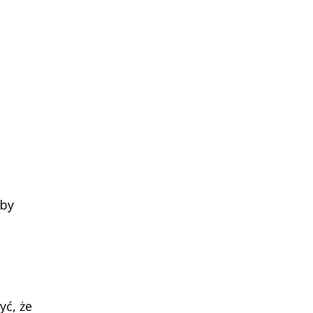
 by
yć, że