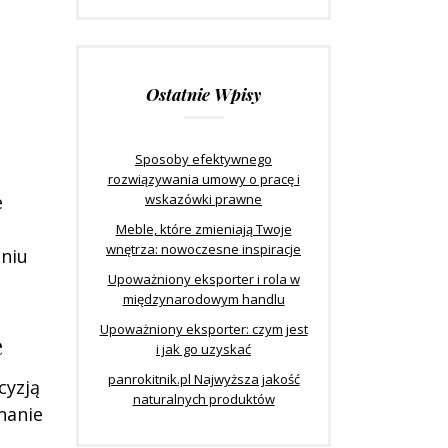
Ostatnie Wpisy
Sposoby efektywnego
rozwiązywania umowy o pracę i
wskazówki prawne
e
Meble, które zmieniają Twoje
wnętrza: nowoczesne inspiracje
aniu
Upoważniony eksporter i rola w
międzynarodowym handlu
Upoważniony eksporter: czym jest
e
i jak go uzyskać
panrokitnik.pl Najwyższa jakość
cyzją
naturalnych produktów
nanie