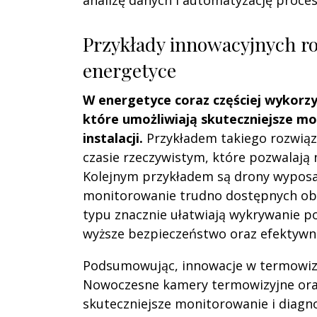
analizę danych i automatyzację proce
Przykłady innowacyjnych r
energetyce
W energetyce coraz częściej wykorz
które umożliwiają skuteczniejsze m
instalacji.
Przykładem takiego rozwiąza
czasie rzeczywistym, które pozwalają
Kolejnym przykładem są drony wyposa
monitorowanie trudno dostępnych obs
typu znacznie ułatwiają wykrywanie po
wyższe bezpieczeństwo oraz efektywn
Podsumowując, innowacje w termowizj
Nowoczesne kamery termowizyjne oraz
skuteczniejsze monitorowanie i diagno