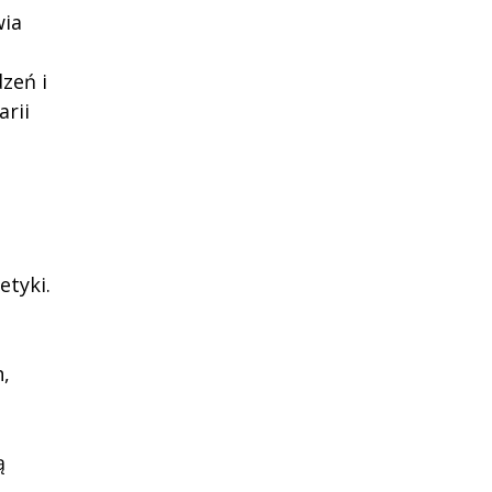
wia
zeń i
arii
etyki.
,
ą