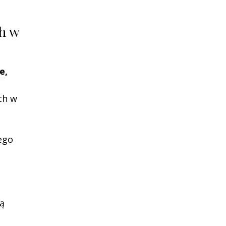
h w
ne
,
ch w
ego
ą